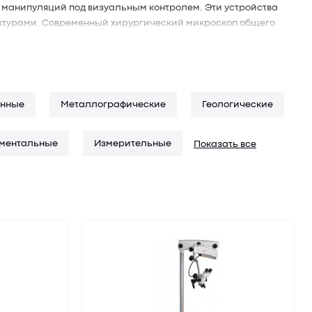
 манипуляций под визуальным контролем. Эти устройства
уктурами. Современный хирургический микроскоп общего
 регулировкой по высоте и углу наклона. Есть варианты с
озможность купить нужную модификацию под конкретную
нные
Металлографические
Геологические
 (495) 785-61-56. Консультант ответит на все вопросы и
ментальные
Измерительные
Показать все