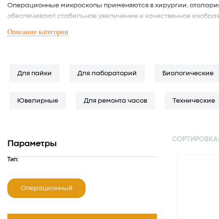
Операционные микроскопы применяются в хирургии, отоларин
обеспечивают стабильное увеличение и качественное изобра
назначения помогает врачу сохранить концентрацию и точнос
Описание категории
На странице представлены бинокулярные и стереомикроскопы 
изображением на внешний экран или встроенной цифровой сис
Для пайки
Для лабораторий
Биологические
область применения.
Если вам требуется помощь в подборе подходящего операционно
Ювелирные
Для ремонта часов
Технические
поможет определиться с выбором в зависимости от ваших зада
СОРТИРОВКА
Параметры
Тип:
Операционный