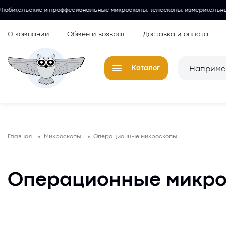
и проффесиональные микроскопы, телескопы, измерительные инструменты 
О компании
Обмен и возврат
Доставка и оплата
Каталог
Телескопы
Окуляры для
Главная
Микроскопы
Операционные микроскопы
Микроскопы
Аксессуары 
микроскопов
Лупы
Операционные микр
Компасы
Барометры