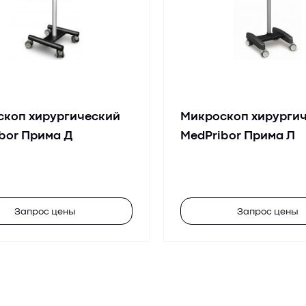
скоп хирургический
Микроскоп хирурги
bor Прима Д
MedPribor Прима Л
Запрос цены
Запрос цены