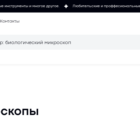
и многое другое.
Любительские и проффесиональные микроскопы, т
Контакты
 микроскопов
Осветители для
микроскопов
для
Объективы для
оскопы
микроскопов