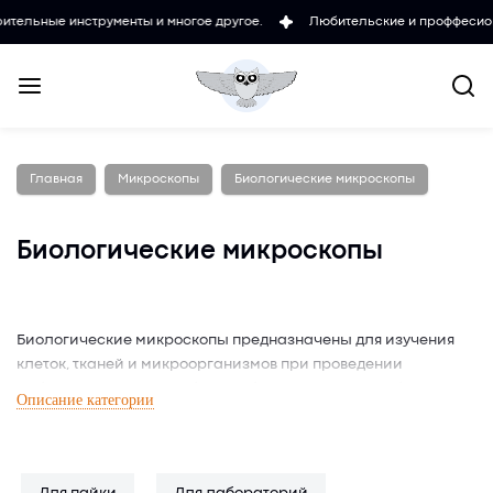
менты и многое другое.
Любительские и проффесиональные микроск
Главная
Микроскопы
Биологические микроскопы
Биологические микроскопы
Биологические микроскопы предназначены для изучения
клеток, тканей и микроорганизмов при проведении
лабораторных или учебных наблюдений. Эти приборы
Описание категории
широко используются для биологических исследований, где
требуется высокая точность и детализация изображения.
Отдельные модели оснащаются цифровой камерой,
позволяющей фиксировать результаты и делиться ими в