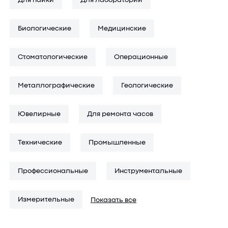
Для пайки
Для лабораторий
электронном виде.
Биологические
Медицинские
На странице собраны биологические микроскопы разного
уровня — от начальных до профессиональных
комплектаций. В наличии модели с плавной настройкой
Стоматологические
Операционные
увеличения, LED-подсветкой и дополнительными функциями
для удобной работы. Указана цена на каждый прибор, а
Металлографические
Геологические
также возможность купить подходящий вариант с нужными
характеристиками.
Ювелирные
Для ремонта часов
Если вы подбираете микроскоп для регулярной работы или
обучения, и не знаете, с чего начать — обратитесь за
Технические
Промышленные
помощью к нашим специалистам. Получить консультацию
по выбору можно по телефону +7 (495) 785-61-56.
Профессиональные
Инструментальные
Измерительные
Показать все