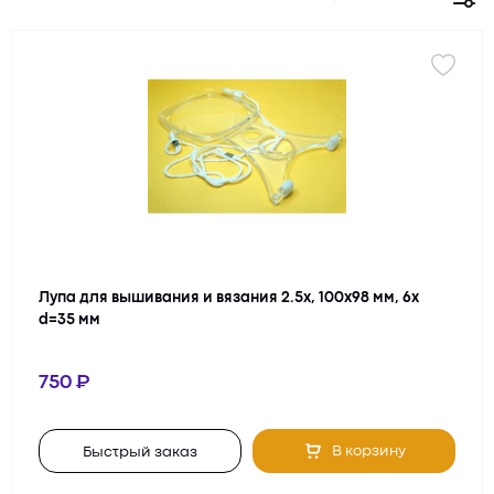
вниз на свои руки через увеличительное стекло.
В моделях, представленных в каталоге, линзы изготовлены
из пластика, поэтому они имею дополнительное встроенное
увеличение, а также различаются наличием подсветки и
кратностью.
Купить такую модель можно в интернет-магазине
OpticsTrade или позвонив по телефону. Специалисты
проконсультируют, помогут определиться с выбором.
Доставка осуществляется удобным для Вас способом, в том
Лупа для вышивания и вязания 2.5х, 100х98 мм, 6х
числе наложенным платежом. В Москве курьер доставит
d=35 мм
выбранный товар прямо домой или в офис.
750
В корзину
Быстрый заказ