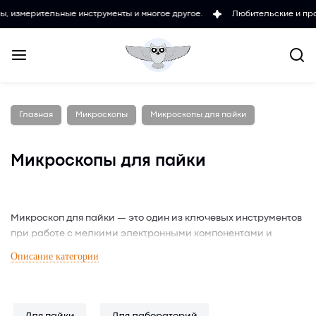
ные инструменты и многое другое.
Любительские и проффесиональн
Главная
Микроскопы
Микроскопы для пайки
Микроскопы для пайки
Микроскоп для пайки — это один из ключевых инструментов
при работе с мелкими электронными компонентами и
микросхемами. Он необходим для точного
Описание категории
позиционирования и контроля процесса в ходе ремонта
электроники, особенно при восстановлении сложных плат.
Современные цифровые модели позволяют не только
увеличить изображение, но и вывести его на экран для