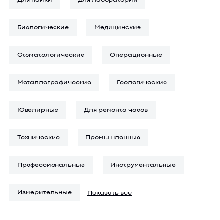
Для пайки
Для лабораторий
более удобного наблюдения.
Биологические
Медицинские
На этой странице представлены паяльные микроскопы,
включая стереомикроскопы для объемного восприятия
рабочей зоны. В ассортименте — решения для сервисных
Стоматологические
Операционные
центров, лабораторий и частных мастеров, занимающихся
пайкой микросхем. Устройства доступны к заказу с
Металлографические
Геологические
доставкой по Москве и всей России. Здесь можно купить как
базовые, так и продвинутые электронные модели под
разные задачи.
Ювелирные
Для ремонта часов
Если не знаете, какой микроскоп выбрать для пайки
Технические
Промышленные
микросхем — позвоните нам по телефону +7 (495) 785-61-56.
Специалист поможет с подбором подходящей оптики под
Профессиональные
Инструментальные
ваши условия работы и бюджет.
Измерительные
Показать все