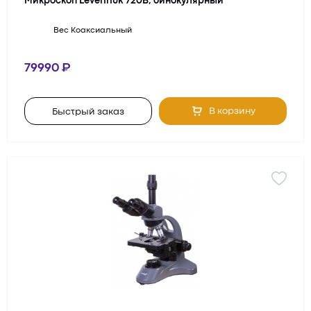
Микроскоп Levenhuk 720B, бинокулярный
Вес
Коаксиальный
79990
В корзину
Быстрый заказ