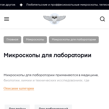
Любительские и проффесиональные микроскопы, телескопы, измеритель
Главная
Микроскопы
Микроскопы для лаборатории
Микроскопы для лаборатории
Микроскопы для лаборатории применяются в медицине,
биологии, химии и технических исследованиях, где
требуется точный анализ мелких структур. Такие устройства
Описание категории
обеспечивают высокую четкость изображения, а в
отдельных моделях — поддержку фото- и видеосъемки.
Лабораторные микроскопы бывают оптическими,
цифровыми и комбинированными, в зависимости от целей и