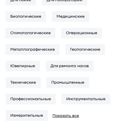
Для пайки
Для лабораторий
уровня оснащения учреждения. На этой странице
представлены электронные и медицинские микроскопы
Биологические
Медицинские
различного уровня — от базовых до профессиональных.
Здесь можно купить как универсальный бюджетный
Стоматологические
Операционные
микроскоп для учебных задач, так и продвинутую систему
для серьезных лабораторных исследований. Каждый
Металлографические
Геологические
прибор сопровождается техническим описанием и
подробной спецификацией.
Ювелирные
Для ремонта часов
Если вам сложно выбрать подходящий лабораторный
микроскоп для исследований, специалисты подскажут,
Технические
Промышленные
какая модель подойдет именно под ваши задачи. Получить
консультацию можно по телефону +7 (495) 785-61-56.
Профессиональные
Инструментальные
Измерительные
Показать все