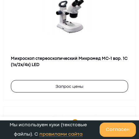
Микроскоп стереоскопический Микромед МС-1 вар. 1C
(1х/2х/4х) LED
Запрос цены
0
Мы используем куки (текстовые
0
Согласен
Главная
Каталог
Корзина
Избранное
Кабинет
файлы). С
правилами сайта