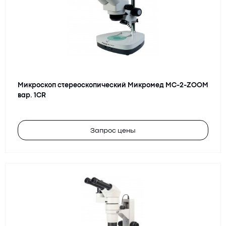
Микроскоп стереоскопический Микромед MC-2-ZOOM
вар. 1СR
Запрос цены