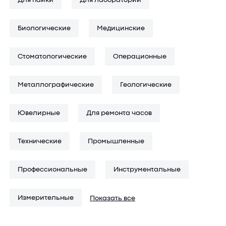
Для пайки
Для лабораторий
наблюдений.
Биологические
Медицинские
В ассортименте представлены цифровые микроскопы с
возможностью подключения к компьютеру, сохранения
изображений и построения отчетов. Каждое устройство
Стоматологические
Операционные
снабжено описанием, техническими характеристиками и
режимами увеличения. Цена в среднем зависит от
Металлографические
Геологические
конфигурации, типа оптики и дополнительных функций —
можно выбрать подходящий вариант под конкретные
задачи.
Ювелирные
Для ремонта часов
Если вы не уверены, какая модель подойдет под ваши
Технические
Промышленные
требования, специалисты помогут разобраться в
характеристиках и сравнить доступные решения. Получить
Профессиональные
Инструментальные
подробную консультацию можно по телефону +7 (495) 785-61-
56.
Измерительные
Показать все