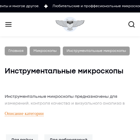
угое.
Любительские и проффесиональные микроскопы, телескопы, и
Главная
Микроскопы
Инструментальные микроскопы
Инструментальные микроскопы
Инструментальные микроскопы предназначены для
измерений, контроля качества и визуального анализа в
машиностроении, приборостроении и других технических
Описание категории
сферах. Эти устройства позволяют работать с крупными
заготовками, обеспечивая высокую точность при проверке
размеров, формы и поверхностей. Большой рабочий стол и
регулируемый фокус делают их удобными для длительных