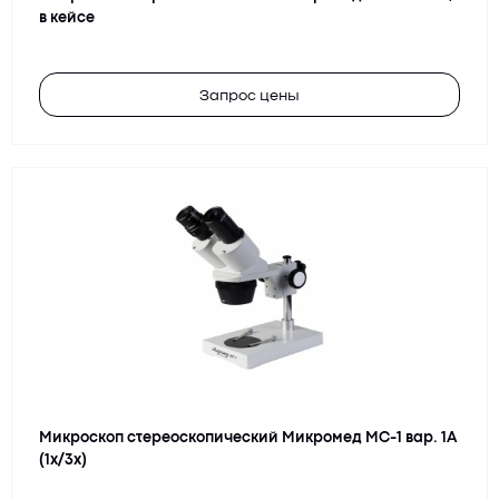
в кейсе
Запрос цены
Микроскоп стереоскопический Микромед МС-1 вар. 1A
(1х/3х)