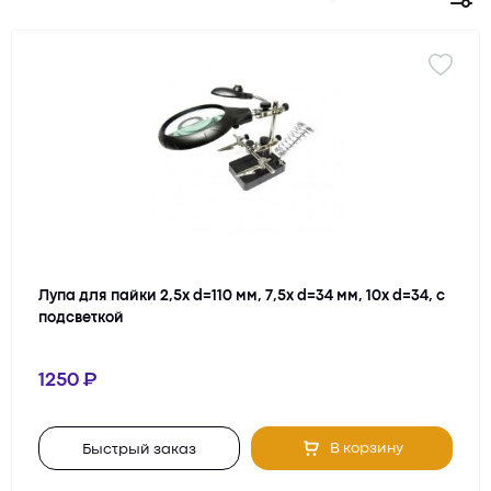
максимально удобно для такой работы.
Она имеет так называемую «третью руку» в виде 2-х
зажимов. Вся конструкция (зажимы; увеличительное стекло,
с большим просмотровым полем; подсветка; спиралевидная
подставка для паяльника) держится на устойчивой
подставке. Зажимы и лупу можно покрутить и
отрегулировать удобную высоту и угол наклона. Увеличение
у таких моделей от 2,5 до 3,5 крат, из-за того, что во время
работы нежелательно близко подносить глаза, потому что
чем больше увеличение линзы, тем меньше диаметр
просмотрового поля и фокусное расстояние. Линзы
Лупа для пайки 2,5х d=110 мм, 7,5х d=34 мм, 10х d=34, с
изготавливаются из стекла или пластика, некоторые
подсветкой
модели имею дополнительные лупы.
1250
Выбранный товар можно приобрести в интернет-магазине
OpticsTrade или позвонив по телефону. Доставка
осуществляется удобным для Вас способом, в том числе
В корзину
Быстрый заказ
наложенным платежом. В Москве курьер привезет
выбранный товар домой или в офис. Специалисты помогут