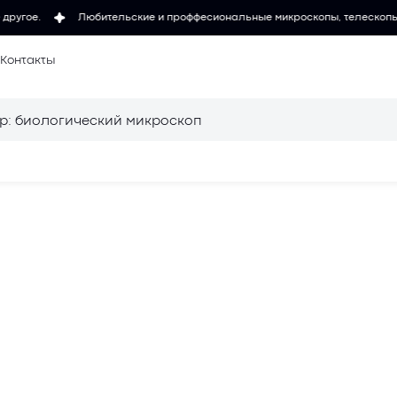
Любительские и проффесиональные микроскопы, телескопы, измерите
Контакты
 микроскопов
Осветители для
микроскопов
для
Объективы для
микроскопов