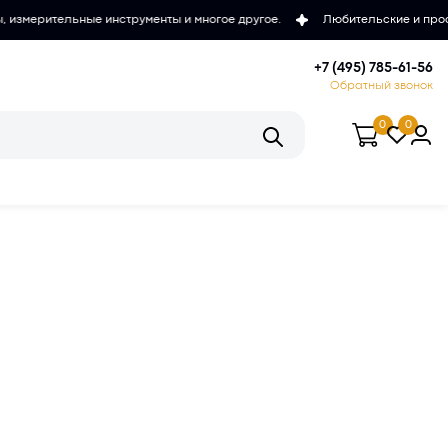
льные инструменты и многое другое.
Любительские и проффесиональ
+7 (495) 785-61-56
Обратный звонок
0
0