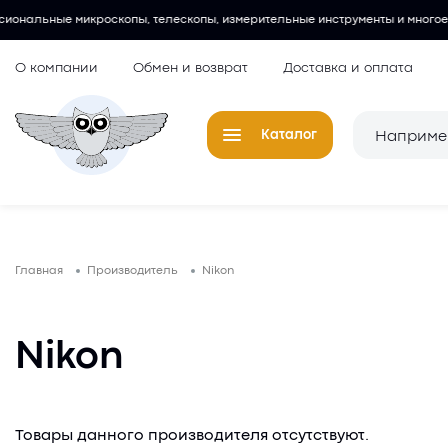
 микроскопы, телескопы, измерительные инструменты и многое другое.
О компании
Обмен и возврат
Доставка и оплата
Каталог
Телескопы
Окуляры для
Главная
Производитель
Nikon
Микроскопы
Аксессуары 
микроскопов
Лупы
Nikon
Компасы
Барометры
Товары данного производителя отсутствуют.