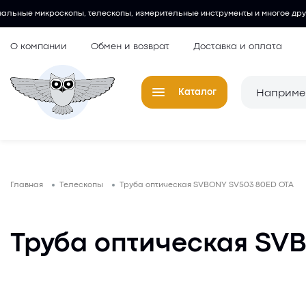
пы, телескопы, измерительные инструменты и многое другое.
Любит
О компании
Обмен и возврат
Доставка и оплата
Каталог
Телескопы
Окуляры для
Главная
Телескопы
Труба оптическая SVBONY SV503 80ED OTA
Микроскопы
Аксессуары 
микроскопов
Лупы
Труба оптическая SV
Компасы
Барометры