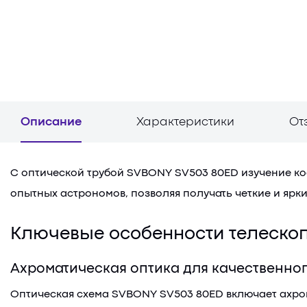
Описание
Характеристики
От
С оптической трубой SVBONY SV503 80ED изучение кос
опытных астрономов, позволяя получать четкие и ярк
Ключевые особенности телеско
Ахроматическая оптика для качественно
Оптическая схема SVBONY SV503 80ED включает ахром