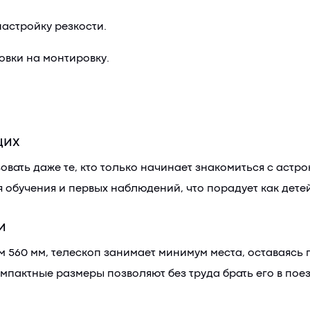
астройку резкости.
овки на монтировку.
щих
овать даже те, кто только начинает знакомиться с аст
 обучения и первых наблюдений, что порадует как дете
и
м 560 мм, телескоп занимает минимум места, оставаяс
мпактные размеры позволяют без труда брать его в поез