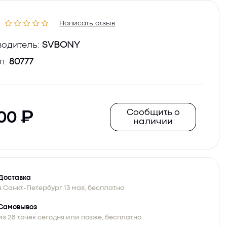
Написать отзыв
одитель:
SVBONY
л:
80777
Сообщить о
500
наличии
Доставка
в Санкт-Петербург 13 мая, бесплатно
Самовывоз
из 28 точек сегодня или позже, бесплатно