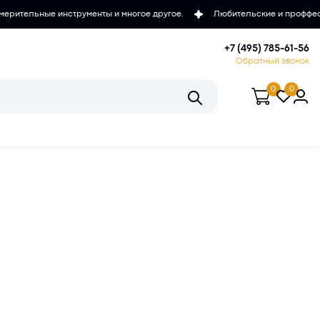
рументы и многое другое.
Любительские и проффесиональные микро
+7 (495) 785-61-56
Обратный звонок
0
0