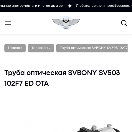
струменты и многое другое.
Любительские и проффесиональные микр
Главная
Телескопы
Труба оптическая SVBONY SV503 102F7 E
Труба оптическая SVBONY SV503
102F7 ED OTA