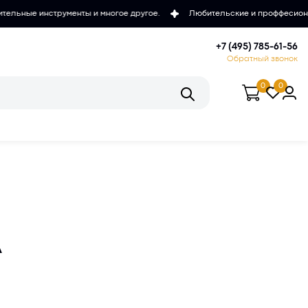
ы и многое другое.
Любительские и проффесиональные микроскопы,
+7 (495) 785-61-56
Обратный звонок
0
0
A