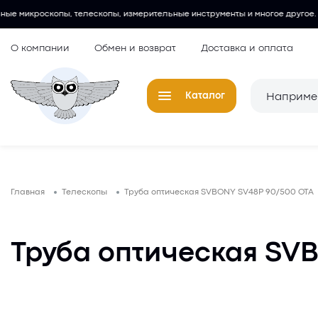
ескопы, измерительные инструменты и многое другое.
Любительски
О компании
Обмен и возврат
Доставка и оплата
Каталог
Телескопы
Окуляры для
Главная
Телескопы
Труба оптическая SVBONY SV48P 90/500 OTA
Микроскопы
Аксессуары 
микроскопов
Лупы
Труба оптическая SV
Компасы
Барометры