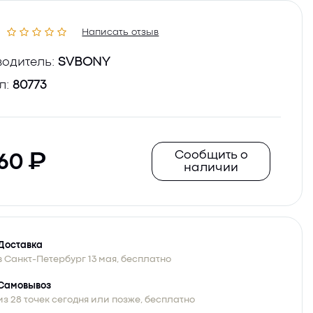
Написать отзыв
одитель:
SVBONY
л:
80773
Сообщить о
060
наличии
Доставка
в Санкт-Петербург 13 мая, бесплатно
Самовывоз
из 28 точек сегодня или позже, бесплатно