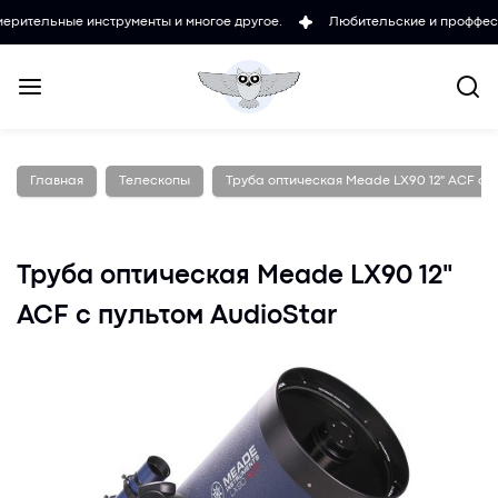
е инструменты и многое другое.
Любительские и проффесиональные
Главная
Телескопы
Труба оптическая Meade LX90 12" ACF с 
Труба оптическая Meade LX90 12"
ACF с пультом AudioStar