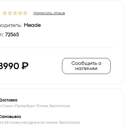
Написать отзыв
одитель:
Meade
л:
72565
Сообщить о
8990
наличии
Доставка
в Санкт-Петербург 13 мая, бесплатно
Самовывоз
из 28 точек сегодня или позже, бесплатно