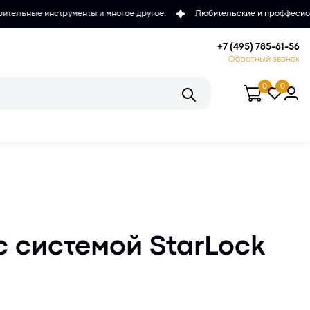
нты и многое другое.
Любительские и проффесиональные микроскопы
+7 (495) 785-61-56
Обратный звонок
0
0
с системой StarLock