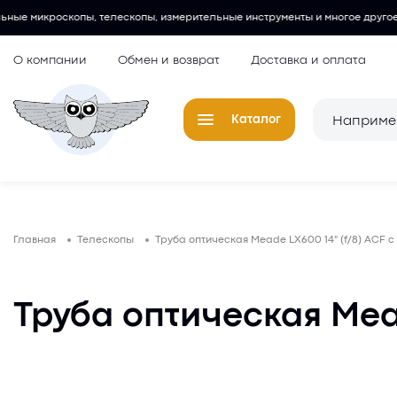
елескопы, измерительные инструменты и многое другое.
Любительск
О компании
Обмен и возврат
Доставка и оплата
Каталог
Телескопы
Окуляры для
Главная
Телескопы
Труба оптическая Meade LX600 14" (f/8) ACF с
Микроскопы
Аксессуары 
микроскопов
Лупы
Труба оптическая Mead
Компасы
Барометры