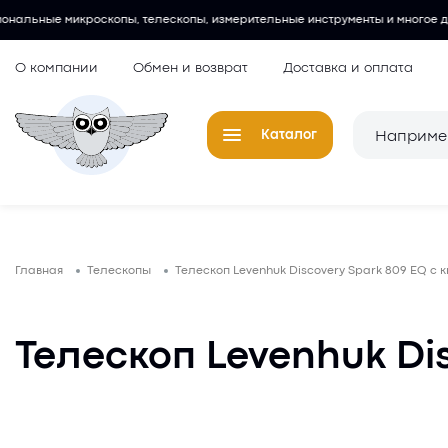
, телескопы, измерительные инструменты и многое другое.
Любите
О компании
Обмен и возврат
Доставка и оплата
Каталог
Телескопы
Окуляры для
Главная
Телескопы
Телескоп Levenhuk Discovery Spark 809 EQ с к
Микроскопы
Аксессуары 
микроскопов
Лупы
Телескоп Levenhuk Dis
Компасы
Барометры