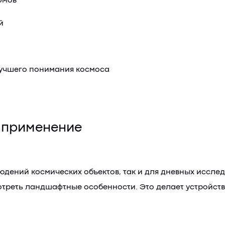
омов
й
лучшего понимания космоса
 применение
юдений космических объектов, так и для дневных иссле
мотреть ландшафтные особенности. Это делает устройс