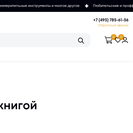
ументы и многое другое.
Любительские и проффесиональные микрос
+7 (495) 785-61-56
Обратный звонок
0
0
 книгой