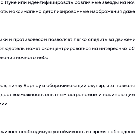
на Луне или идентифицировать различные звезды на но
чать максимально детализированные изображения даже 
ки и противовесом позволяет легко следить за движен
блюдатель может сконцентрироваться на интересных объ
вания ночного неба.
ров, линзу Барлоу и оборачивающий окуляр, что позвол
то дает возможность опытным астрономам и начинающим
мии.
чивает необходимую устойчивость во время наблюдений.