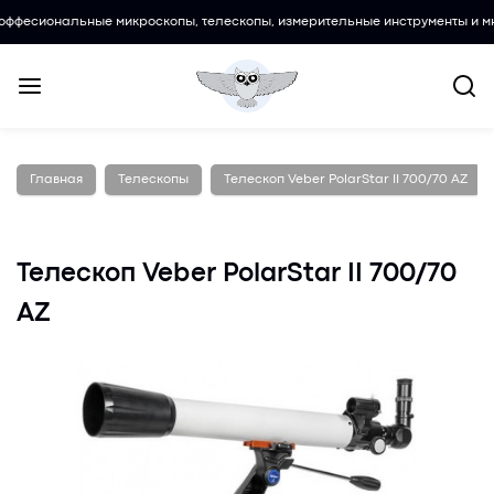
нальные микроскопы, телескопы, измерительные инструменты и многое др
Главная
Телескопы
Телескоп Veber PolarStar II 700/70 AZ
Телескоп Veber PolarStar II 700/70
AZ