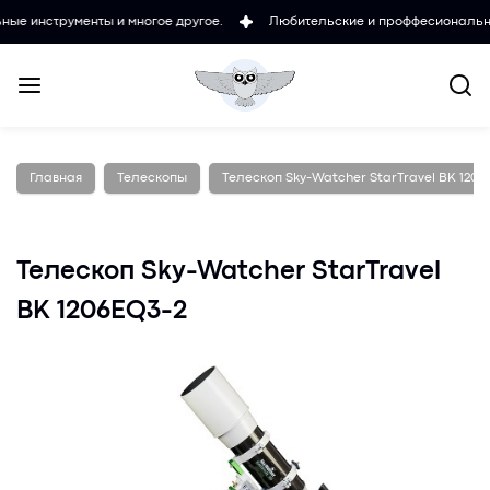
рументы и многое другое.
Любительские и проффесиональные микрос
Главная
Телескопы
Телескоп Sky-Watcher StarTravel BK 1206
Телескоп Sky-Watcher StarTravel
BK 1206EQ3-2