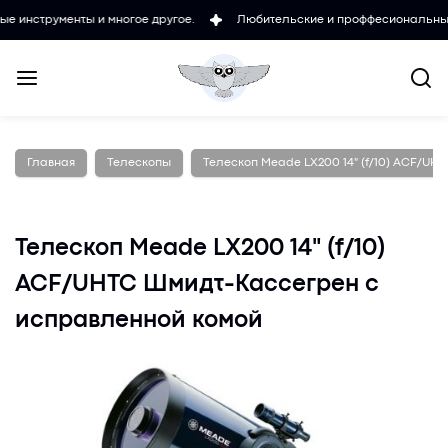
енты и многое другое.
Любительские и проффесиональные микроско
Главная
Телескопы
Телескоп Meade LX200 14" (f/10) ACF/U
Телескоп Meade LX200 14" (f/10)
ACF/UHTC Шмидт-Кассегрен с
исправленной комой