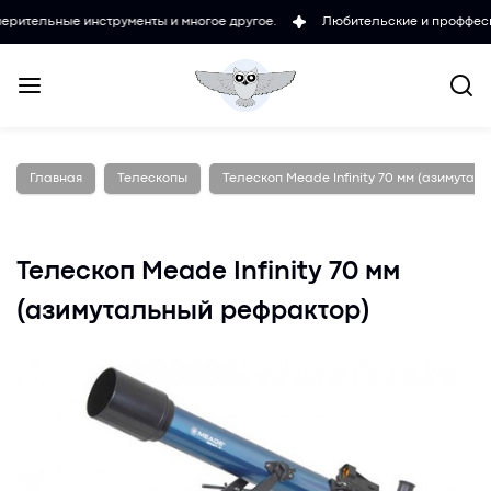
е инструменты и многое другое.
Любительские и проффесиональные
Главная
Телескопы
Телескоп Meade Infinity 70 мм (азимута
Телескоп Meade Infinity 70 мм
(азимутальный рефрактор)