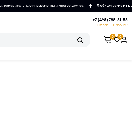
трументы и многое другое.
Любительские и проффесиональные микр
+7 (495) 785-61-56
Обратный звонок
0
0