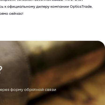
сь к официальному дилеру компании OpticsTrade,
рямо сейчас!
?
ерез форму обратной связи