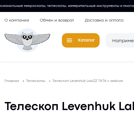
пы, телескопы, измерительные инструменты и многое другое.
Люби
О компании
Обмен и возврат
Доставка и оплата
Каталог
Телескопы
Окуляры для
Главная
Телескопы
Телескоп Levenhuk LabZZ TK76 с кейсом
Микроскопы
Аксессуары 
микроскопов
Лупы
Телескоп Levenhuk La
Компасы
Барометры