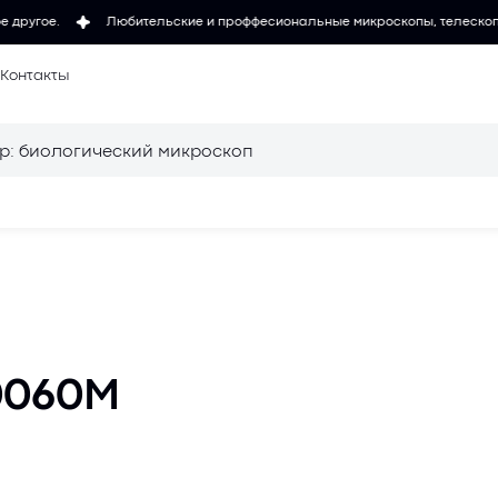
ительские и проффесиональные микроскопы, телескопы, измерительные ин
Контакты
 микроскопов
Осветители для
микроскопов
для
Объективы для
0060M
микроскопов