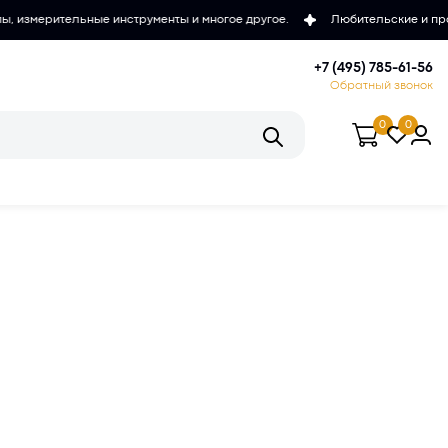
струменты и многое другое.
Любительские и проффесиональные мик
+7 (495) 785-61-56
Обратный звонок
0
0