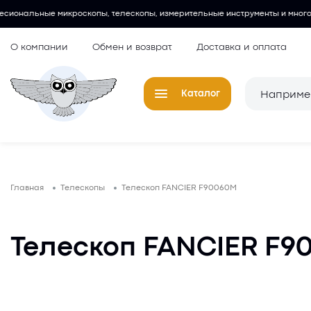
копы, телескопы, измерительные инструменты и многое другое.
Люб
О компании
Обмен и возврат
Доставка и оплата
Каталог
Телескопы
Окуляры для
Главная
Телескопы
Телескоп FANCIER F90060M
Микроскопы
Аксессуары 
микроскопов
Лупы
Телескоп FANCIER F9
Компасы
Барометры