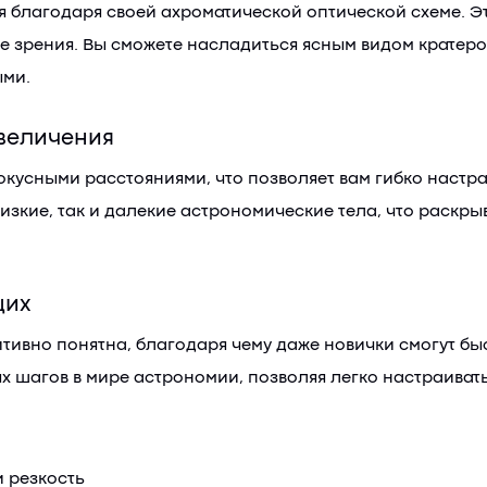
я благодаря своей ахроматической оптической схеме. Э
е зрения. Вы сможете насладиться ясным видом кратеро
ыми.
величения
окусными расстояниями, что позволяет вам гибко настр
лизкие, так и далекие астрономические тела, что раскр
щих
итивно понятна, благодаря чему даже новички смогут б
 шагов в мире астрономии, позволяя легко настраивать
и резкость