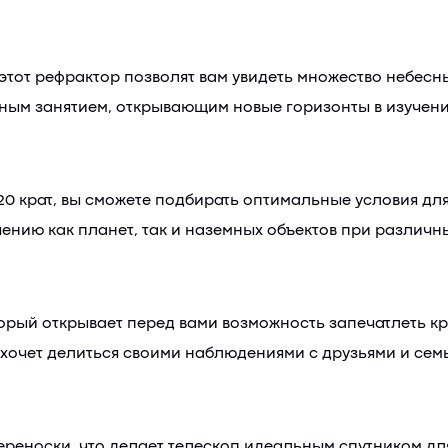
 этот рефрактор позволят вам увидеть множество небесн
ьным занятием, открывающим новые горизонты в изучени
120 крат, вы сможете подбирать оптимальные условия дл
чению как планет, так и наземных объектов при различн
торый открывает перед вами возможность запечатлеть кр
 хочет делиться своими наблюдениями с друзьями и сем
реноски, что делает телескоп идеальным спутником для 