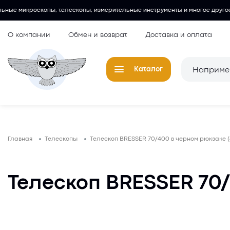
лескопы, измерительные инструменты и многое другое.
Любительск
О компании
Обмен и возврат
Доставка и оплата
Каталог
Телескопы
Окуляры для
Главная
Телескопы
Телескоп BRESSER 70/400 в черном рюкзаке (
Микроскопы
Аксессуары 
микроскопов
Лупы
Телескоп BRESSER 70/
Компасы
Барометры