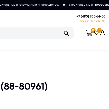
ты и многое другое.
Любительские и проффесиональные микроскопы,
+7 (495) 785-61-56
Обратный звонок
0
0
(88-80961)