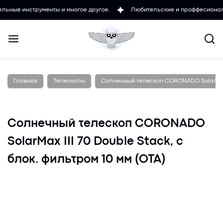
струменты и многое другое.
Любительские и проффесиональные микр
Главная
Телескопы
Солнечный телескоп CORONADO SolarMax II
Солнечный телескоп CORONADO
SolarMax III 70 Double Stack, с
блок. фильтром 10 мм (OTA)