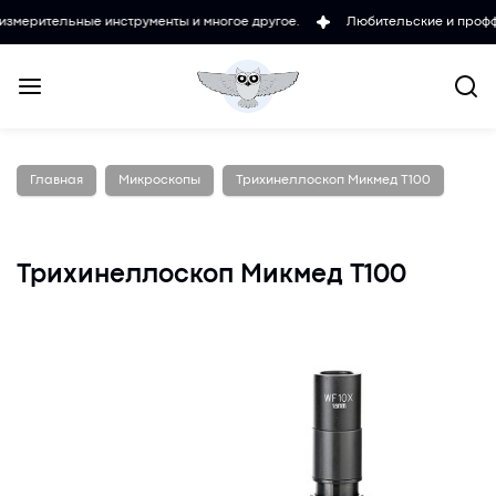
льные инструменты и многое другое.
Любительские и проффесионал
Главная
Микроскопы
Трихинеллоскоп Микмед T100
Трихинеллоскоп Микмед T100