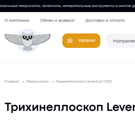
, телескопы, измерительные инструменты и многое другое.
Любител
О компании
Обмен и возврат
Доставка и оплата
Каталог
Телескопы
Окуляры для
Главная
Микроскопы
Трихинеллоскоп Levenhuk TX20
Микроскопы
Аксессуары 
микроскопов
Лупы
Трихинеллоскоп Leve
Компасы
Барометры