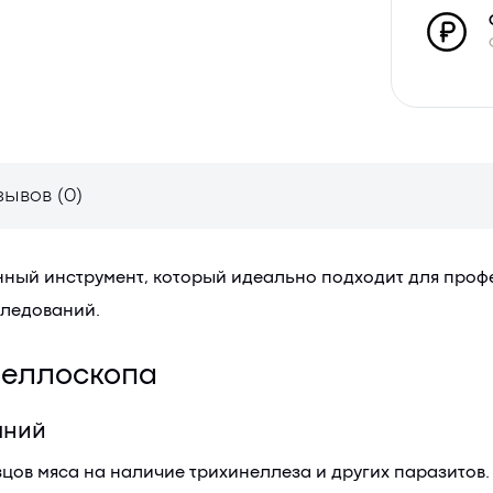
зывов (0)
енный инструмент, который идеально подходит для про
следований.
неллоскопа
аний
цов мяса на наличие трихинеллеза и других паразитов