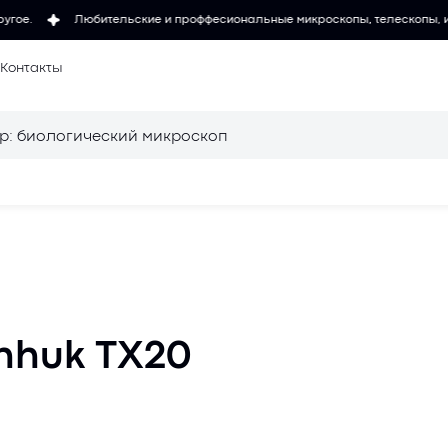
ьские и проффесиональные микроскопы, телескопы, измерительные инстру
Контакты
 микроскопов
Осветители для
микроскопов
для
Объективы для
nhuk TX20
микроскопов