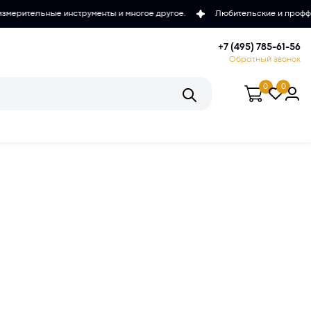
менты и многое другое.
Любительские и проффесиональные микроск
+7 (495) 785-61-56
Обратный звонок
0
0