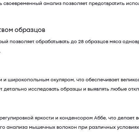
дь своевременный анализ позволяет предотвратить исп
твом образцов
рый позволяет обрабатывать до 28 образцов мяса однов
.
и и широкопольным окуляром, что обеспечивает велико
ет детально исследовать образцы и выявлять любые отк
егулировкой яркости и конденсором Аббе, что делает
ого анализа мышечных волокон при различных условиях