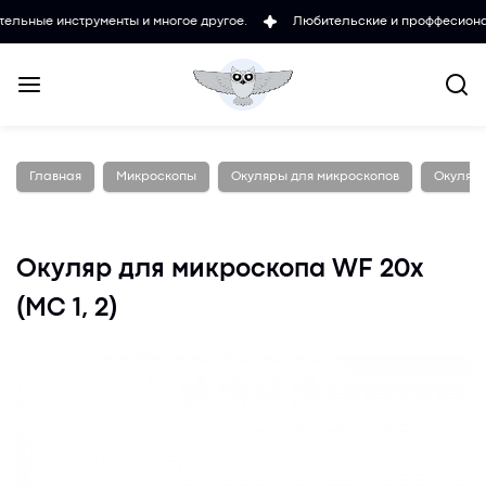
нструменты и многое другое.
Любительские и проффесиональные мик
Главная
Микроскопы
Окуляры для микроскопов
Окуляр 
Окуляр для микроскопа WF 20х
(MC 1, 2)