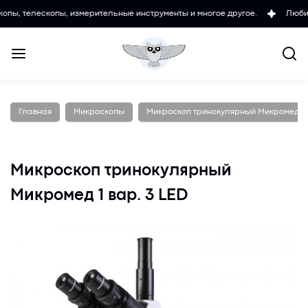
лескопы, измерительные инструменты и многое другое.
Любительски
Главная
Микроскопы
Микроскоп тринокулярный Микромед 1 в
Микроскоп тринокулярный
Микромед 1 вар. 3 LED