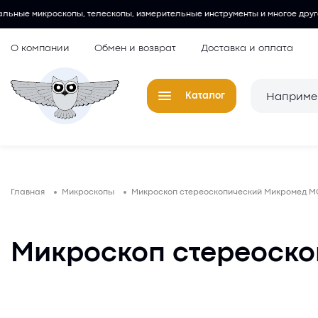
телескопы, измерительные инструменты и многое другое.
Любитель
О компании
Обмен и возврат
Доставка и оплата
Каталог
Телескопы
Окуляры для
Главная
Микроскопы
Микроскоп стереоскопический Микромед М
Микроскопы
Аксессуары 
микроскопов
Лупы
Микроскоп стереоск
Компасы
Барометры