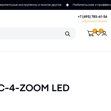
енты и многое другое.
Любительские и проффесиональные микроскоп
+7 (495) 785-61-56
Обратный звонок
0
0
МС-4-ZOOM LED