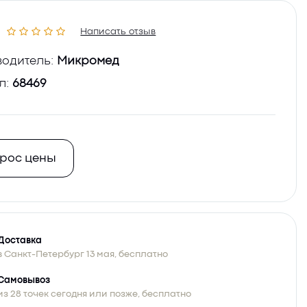
Написать отзыв
одитель:
Микромед
л:
68469
рос цены
Доставка
в Санкт-Петербург 13 мая, бесплатно
Самовывоз
из 28 точек сегодня или позже, бесплатно