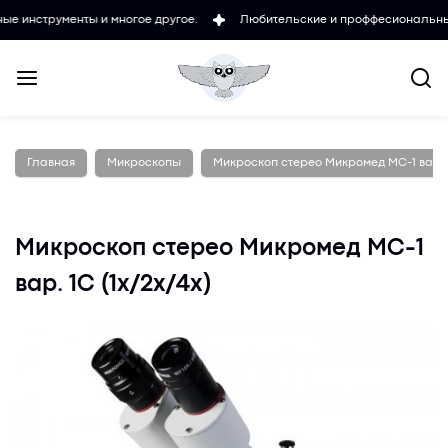
менты и многое другое.
Любительские и проффесиональные микроск
Главная
Микроскопы
Микроскоп стерео Микромед MC-1 вар. 1С
Микроскоп стерео Микромед MC-1
вар. 1С (1х/2х/4x)