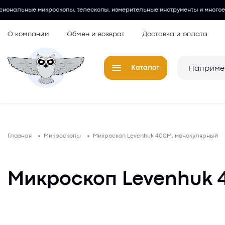
пы, телескопы, измерительные инструменты и многое другое.
Люби
О компании
Обмен и возврат
Доставка и оплата
Каталог
Телескопы
Окуляры для
Главная
Микроскопы
Микроскоп Levenhuk 400M, монокулярный
Микроскопы
Аксессуары 
микроскопов
Лупы
Микроскоп Levenhuk 
Компасы
Барометры