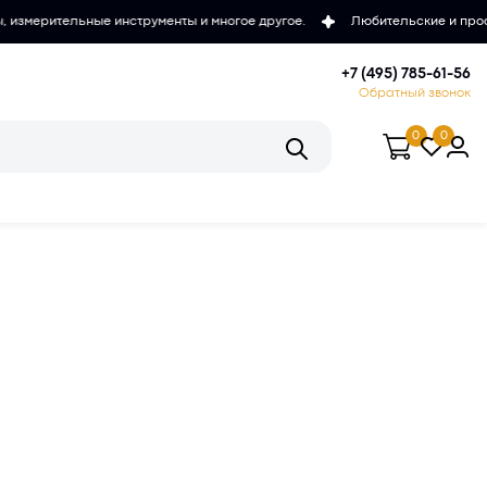
трументы и многое другое.
Любительские и проффесиональные микро
+7 (495) 785-61-56
Обратный звонок
0
0