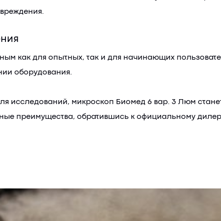
овреждения.
ения
пным как для опытных, так и для начинающих пользоват
ении оборудования.
я исследований, микроскоп Биомед 6 вар. 3 Люм стане
ые преимущества, обратившись к официальному дилеру к