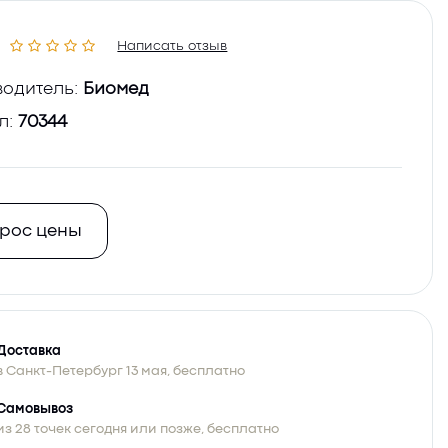
Написать отзыв
одитель:
Биомед
л:
70344
рос цены
Доставка
в Санкт-Петербург 13 мая, бесплатно
Самовывоз
из 28 точек сегодня или позже, бесплатно