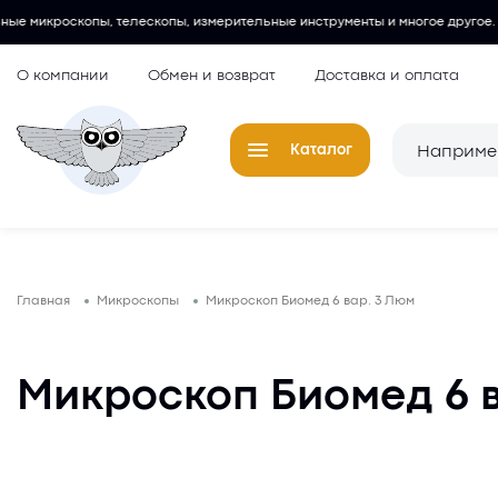
скопы, измерительные инструменты и многое другое.
Любительские
О компании
Обмен и возврат
Доставка и оплата
Каталог
Телескопы
Окуляры для
Главная
Микроскопы
Микроскоп Биомед 6 вар. 3 Люм
Микроскопы
Аксессуары 
микроскопов
Лупы
Микроскоп Биомед 6 
Компасы
Барометры