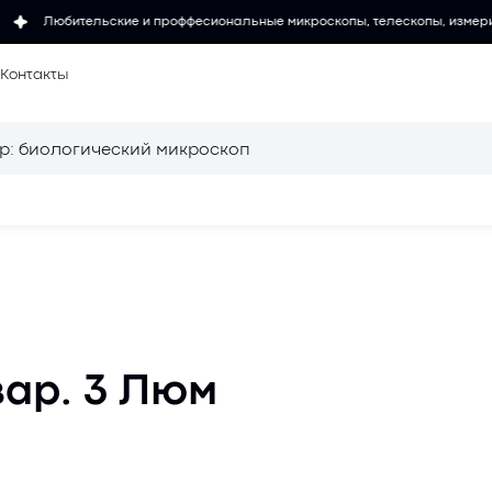
 и проффесиональные микроскопы, телескопы, измерительные инструменты
Контакты
 микроскопов
Осветители для
микроскопов
для
Объективы для
вар. 3 Люм
микроскопов