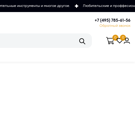
 и многое другое.
Любительские и проффесиональные микроскопы, 
+7 (495) 785-61-56
Обратный звонок
0
0