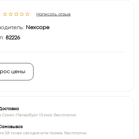
Написать отзыв
одитель:
Nexcope
л:
82226
рос цены
Доставка
в Санкт-Петербург 13 мая, бесплатно
Самовывоз
из 28 точек сегодня или позже, бесплатно