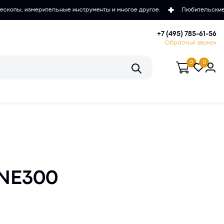
е инструменты и многое другое.
Любительские и проффесиональные
+7 (495) 785-61-56
Обратный звонок
0
0
 NE300