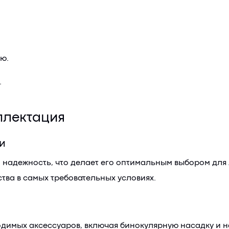
ю.
.
плектация
и
и надежность, что делает его оптимальным выбором для
тва в самых требовательных условиях.
ы
димых аксессуаров, включая бинокулярную насадку и на