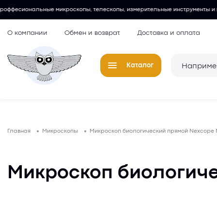
роскопы, телескопы, измерительные инструменты и многое другое.
О компании
Обмен и возврат
Доставка и оплата
Каталог
Телескопы
Окуляры для
Главная
Микроскопы
Микроскоп биологический прямой Nexcope
Микроскопы
Аксессуары 
микроскопов
Лупы
Микроскоп биологиче
Компасы
Барометры