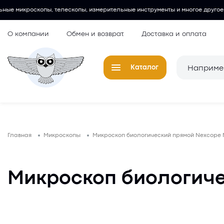
скопы, измерительные инструменты и многое другое.
Любительские
О компании
Обмен и возврат
Доставка и оплата
Каталог
Телескопы
Окуляры для
Главная
Микроскопы
Микроскоп биологический прямой Nexcope 
Микроскопы
Аксессуары 
микроскопов
Лупы
Микроскоп биологиче
Компасы
Барометры