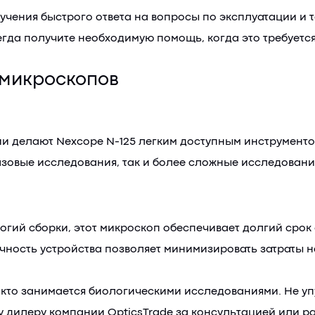
учения быстрого ответа на вопросы по эксплуатации и
егда получите необходимую помощь, когда это требуется
 микроскопов
и делают Nexcope N-125 легким доступным инструменто
азовые исследования, так и более сложные исследовани
гий сборки, этот микроскоп обеспечивает долгий срок
чность устройства позволяет минимизировать затраты н
, кто занимается биологическими исследованиями. Не у
 дилеру компании OpticsTrade за консультацией или раз