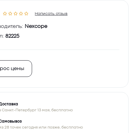
Написать отзыв
одитель:
Nexcope
л:
82225
рос цены
Доставка
в Санкт-Петербург 13 мая, бесплатно
Самовывоз
из 28 точек сегодня или позже, бесплатно