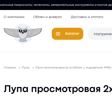
пы, телескопы, измерительные инструменты и многое другое.
Любит
О компании
Обмен и возврат
Доставка и оплата
Каталог
Телескопы
Окуляры для
Главная
Лупы
Лупа просмотровая 2х d=100мм, с подсветкой, 9986
Микроскопы
Аксессуары 
микроскопов
Лупы
Лупа просмотровая 2х
Компасы
Барометры