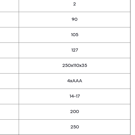
2
90
105
127
250х110х35
4хААА
14-17
200
250