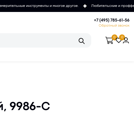
рументы и многое другое.
Любительские и проффесиональные микро
+7 (495) 785-61-56
Обратный звонок
0
0
, 9986-С