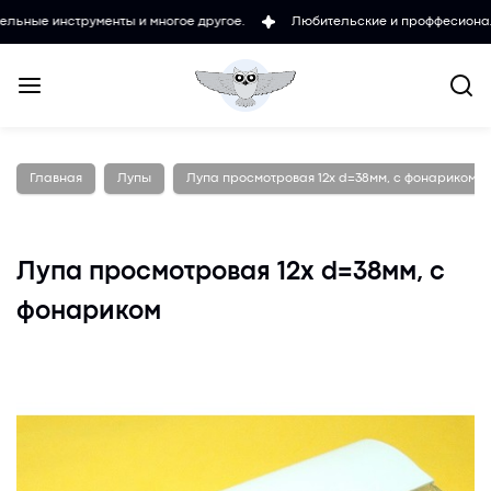
нструменты и многое другое.
Любительские и проффесиональные мик
Главная
Лупы
Лупа просмотровая 12х d=38мм, с фонариком
Лупа просмотровая 12х d=38мм, с
фонариком