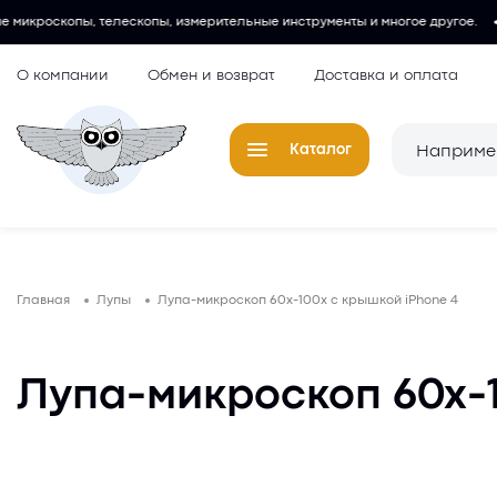
телескопы, измерительные инструменты и многое другое.
Любитель
О компании
Обмен и возврат
Доставка и оплата
Каталог
Телескопы
Окуляры для
Главная
Лупы
Лупа-микроскоп 60х-100х с крышкой iPhone 4
Микроскопы
Аксессуары 
микроскопов
Лупы
Лупа-микроскоп 60х-1
Компасы
Барометры