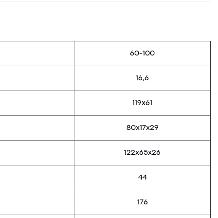
60-100
16,6
119х61
80х17х29
122х65х26
44
176