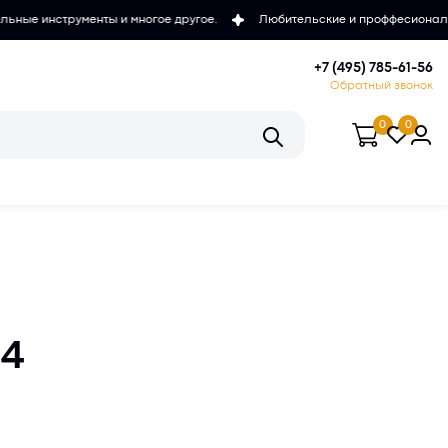
енты и многое другое.
Любительские и проффесиональные микроскоп
+7 (495) 785-61-56
Обратный звонок
0
0
 4