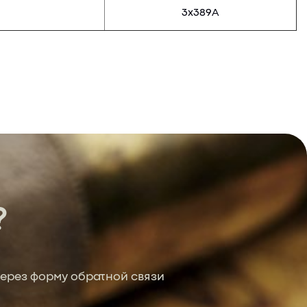
3х389А
?
ерез форму обратной связи