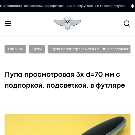
пы, телескопы, измерительные инструменты и многое другое.
Любит
Главная
Лупы
Лупа просмотровая 3х d=70 мм с подпоркой, по
Лупа просмотровая 3х d=70 мм с
подпоркой, подсветкой, в футляре