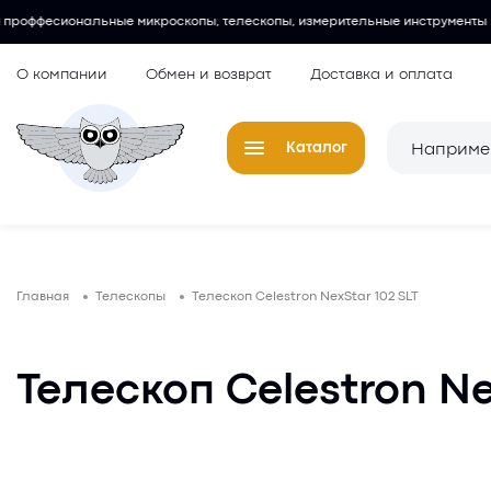
микроскопы, телескопы, измерительные инструменты и многое другое.
О компании
Обмен и возврат
Доставка и оплата
Каталог
Телескопы
Окуляры для
Главная
Телескопы
Телескоп Celestron NexStar 102 SLT
Микроскопы
Аксессуары 
микроскопов
Лупы
Телескоп Celestron Ne
Компасы
Барометры