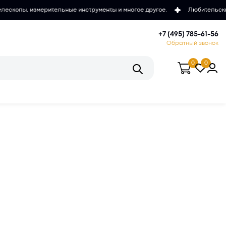
ьные инструменты и многое другое.
Любительские и проффесиональ
+7 (495) 785-61-56
Обратный звонок
0
0